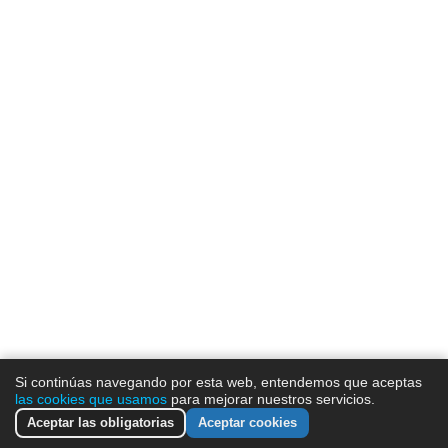
Contacto
652 616 548
info@transnativa.com
Copyright 2015 © TRANSNATIVA Traducciones Juradas Oficiales
Aviso Legal
Política de Privacidad y Cookies
Si continúas navegando por esta web, entendemos que aceptas
las cookies que usamos
para mejorar nuestros servicios.
Mapa del sitio
Aceptar las obligatorias
Aceptar cookies